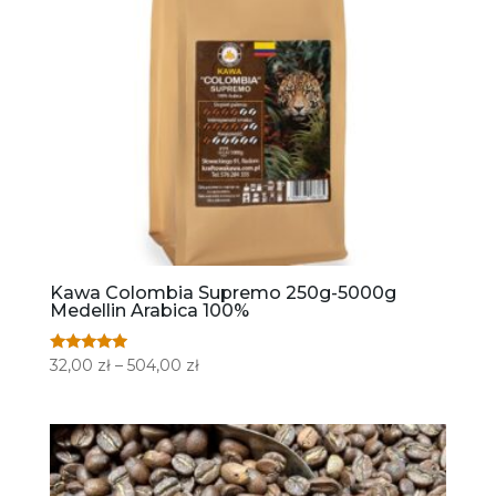
Kawa Colombia Supremo 250g-5000g
Medellin Arabica 100%
Zakres
Oceniono
32,00
zł
–
504,00
zł
4.71
cen:
na 5
od
32,00 zł
do
504,00 zł