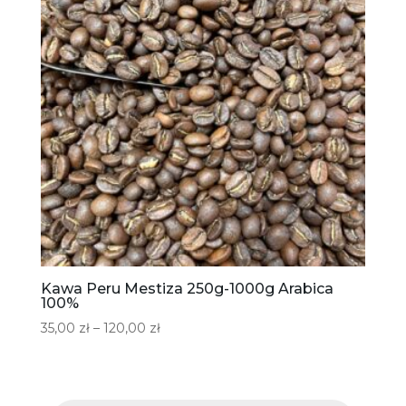
Kawa Peru Mestiza 250g-1000g Arabica
100%
Zakres
35,00
zł
–
120,00
zł
cen:
od
35,00 zł
Wyszukiwarka