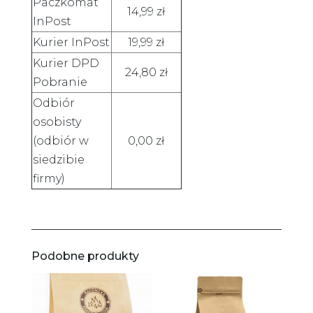
Paczkomat
14,99 zł
InPost
Kurier InPost
19,99 zł
Kurier DPD
24,80 zł
Pobranie
Odbiór
osobisty
(odbiór w
0,00 zł
siedzibie
firmy)
Podobne produkty