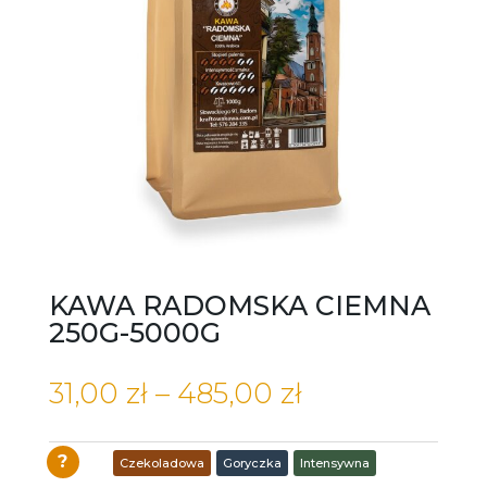
KAWA RADOMSKA CIEMNA
250G-5000G
Zakres
31,00
zł
–
485,00
zł
cen:
od
?
Znaczniki:
Czekoladowa
,
Goryczka
,
Intensywna
31,00 zł