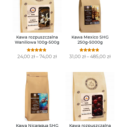
Kawa rozpuszczalna
Kawa Mexico SHG
Waniliowa 100g-500g
250g-5000g
Oceniono
Oceniono
Zakres
Zakres
24,00
zł
–
74,00
zł
31,00
zł
–
485,00
zł
4.64
4.67
na 5
na 5
cen:
cen:
od
od
24,00 zł
31,00 zł
do
do
74,00 zł
485,00 
Kawa Nicaragua SHG
Kawa rozpuszczalna