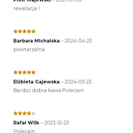
na 5
rewelacja !
Oceniono
5
Barbara Michalska
–
2024-04-23
na 5
powtarzalna
Oceniono
5
Elżbieta Gajewska
–
2024-03-23
na 5
Bardzo dobra kawa.Polecam
Oceniono
Rafał Wilk
–
2023-12-23
4
na 5
Polecam