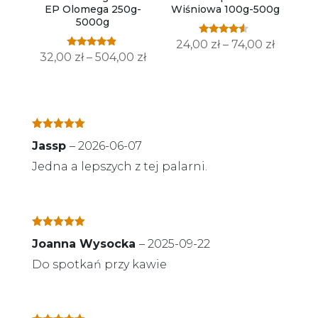
EP Olomega 250g-
Wiśniowa 100g-500g
5000g
Oceniono
Zakres
24,00
zł
–
74,00
zł
4.33
Oceniono
Zakres
32,00
zł
–
504,00
zł
na 5
cen:
4.67
na 5
cen:
od
od
24,00 zł
32,00 zł
do
do
74,00 zł
Oceniono
5
Jassp
–
2026-06-07
504,00 zł
na 5
Jedna a lepszych z tej palarni.
Oceniono
5
Joanna Wysocka
–
2025-09-22
na 5
Do spotkań przy kawie