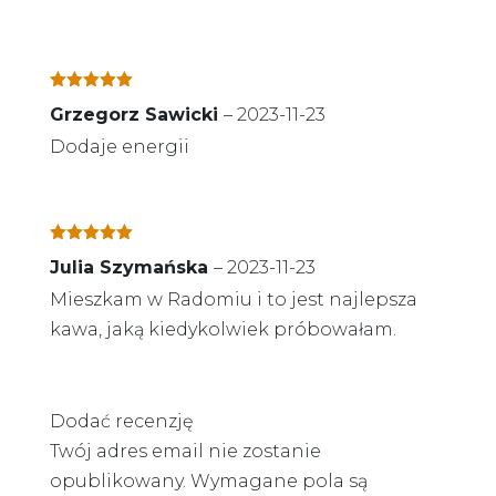
Oceniono
5
Grzegorz Sawicki
–
2023-11-23
na 5
Dodaje energii
Oceniono
5
Julia Szymańska
–
2023-11-23
na 5
Mieszkam w Radomiu i to jest najlepsza
kawa, jaką kiedykolwiek próbowałam.
Dodać recenzję
Twój adres email nie zostanie
opublikowany.
Wymagane pola są