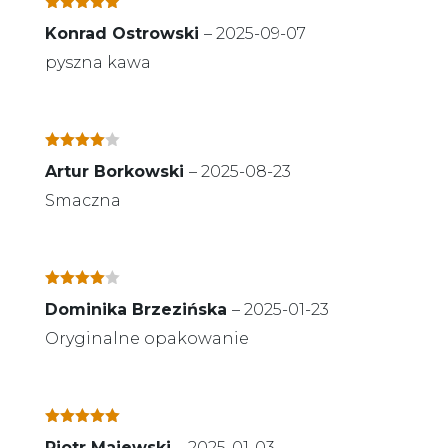
Oceniono
5
Konrad Ostrowski
–
2025-09-07
na 5
pyszna kawa
Oceniono
Artur Borkowski
–
2025-08-23
4
na 5
Smaczna
Oceniono
Dominika Brzezińska
–
2025-01-23
4
na 5
Oryginalne opakowanie
Oceniono
5
Piotr Majewski
–
2025-01-03